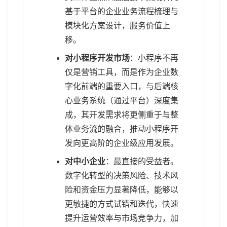
基于平台的企业业务流程梳理与
模块化方案设计，服务价值上
移。
对小程序开发市场
：小程序不再
仅是营销工具，而是作为企业数
字化前端的重要入口，与后端核
心业务系统（通过平台）深度集
成，其开发需求将更侧重于与整
体业务流的融合，推动小程序开
发向更高阶的企业级应用发展。
对中小企业
：最直接的受益者。
数字化转型的决策风险、技术风
险和资金压力显著降低，能够以
更敏捷的方式试错和迭代，快速
提升运营效率与市场竞争力，加