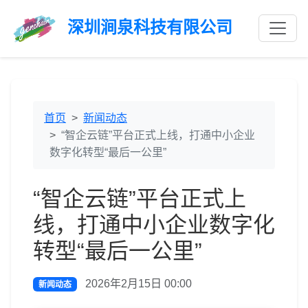
深圳涧泉科技有限公司
首页
新闻动态
“智企云链”平台正式上线，打通中小企业
数字化转型“最后一公里”
“智企云链”平台正式上
线，打通中小企业数字化
转型“最后一公里”
2026年2月15日 00:00
新闻动态