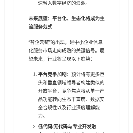
速融入数字经济的浪潮。
未来展望：平台化、生态化将成为主
流服务范式
“智企云链”的出现，是中小企业信息
化服务市场走向成熟的关键信号。展
望未来，行业将呈现以下趋势：
平台竞争加剧
：预计将有更多巨
头和垂直领域领导者构建类似的
开放平台，竞争焦点将从单一产
品功能转向生态丰富度、数据安
全合规性以及行业深度理解能
力。
低代码/无代码与专业开发融