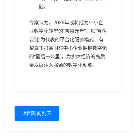
础。
专家认为，2026年或将成为中小企
业数字化转型的“普惠元年”，以“智企
云链”为代表的平台化服务模式，有
望真正打通阻碍中小企业拥抱数字化
的“最后一公里”，为实体经济的高质
量发展注入强劲的数字化动能。
返回新闻列表